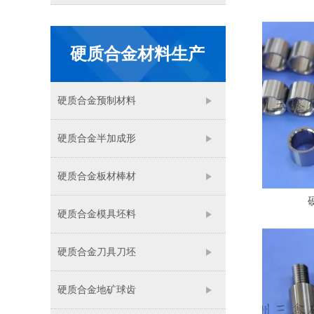
硬质合金材料生产
硬质合金预制材料
硬质合金半加成形
硬质合金板材棒材
硬质合金模具坯料
硬质合金刀具刀坯
硬质合金地矿球齿