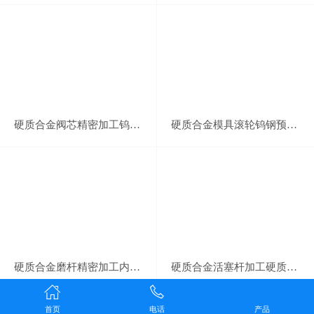
硬质合金阀芯精密加工钨钢阀座
硬质合金模具滚轮钨钢预卷轮
硬质合金磨杆精密加工内圆磨砂轮接杆
硬质合金活塞杆加工硬质合金活塞气缸
上一页
下一页
首页
电话
产品