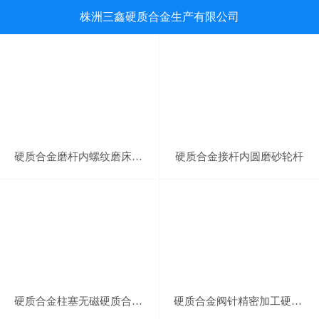
株洲三鑫硬质合金生产有限公司
硬质合金磨杆内螺纹磨床砂轮接杆
硬质合金接杆内圆磨砂轮杆
硬质合金柱塞无磁硬质合金柱塞套
硬质合金阀针精密加工硬质合金阀杆阀套