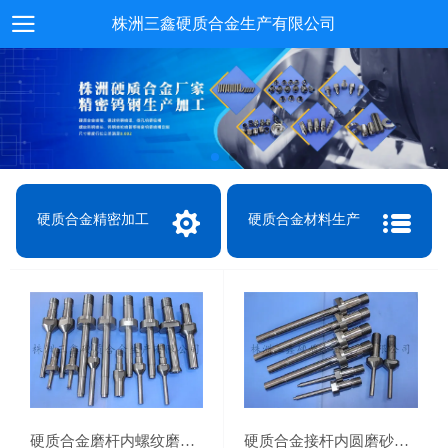
株洲三鑫硬质合金生产有限公司
硬质合金精密加工
硬质合金材料生产
硬质合金磨杆内螺纹磨床砂轮接杆
硬质合金接杆内圆磨砂轮杆