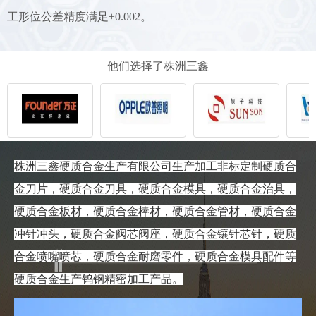
工形位公差精度满足±0.002。
他们选择了株洲三鑫
株洲三鑫硬质合金生产有限公司生产加工非标定制硬质合
金刀片，硬质合金刀具，硬质合金模具，硬质合金治具，
硬质合金板材，硬质合金棒材，硬质合金管材，硬质合金
冲针冲头，硬质合金阀芯阀座，硬质合金镶针芯针，硬质
合金喷嘴喷芯，硬质合金耐磨零件，硬质合金模具配件等
硬质合金生产钨钢精密加工产品。