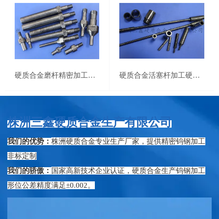
硬质合金磨杆精密加工内圆磨砂轮接杆
硬质合金活塞杆加工硬质合金活塞气缸
株洲三鑫硬质合金生产有限公司
我们的优势：
株洲硬质合金专业生产厂家，提供精密钨钢加工
非标定制
我们的骄傲：
国家高新技术企业认证，硬质合金生产钨钢加工
形位公差精度满足±0.002。