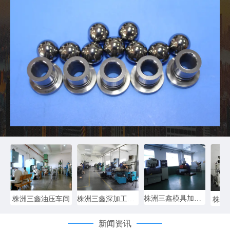
株洲三鑫模具加工车间
株洲三鑫深加工车间
株洲三鑫油压车间
株洲
新闻资讯