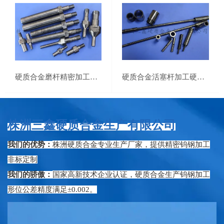
硬质合金磨杆精密加工内圆磨砂轮接杆
硬质合金活塞杆加工硬质合金活塞气缸
株洲三鑫硬质合金生产有限公司
我们的优势：
株洲硬质合金专业生产厂家，提供精密钨钢加工
非标定制
我们的骄傲：
国家高新技术企业认证，硬质合金生产钨钢加工
形位公差精度满足±0.002。