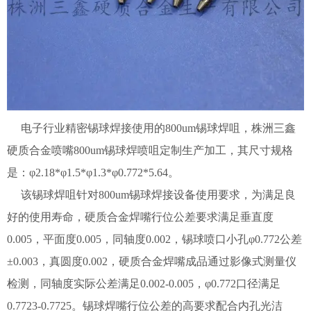
电子行业精密锡球焊接使用的800um锡球焊咀，株洲三鑫
硬质合金喷嘴800um锡球焊喷咀定制生产加工，其尺寸规格
是：φ2.18*φ1.5*φ1.3*φ0.772*5.64。
该锡球焊咀针对800um锡球焊接设备使用要求，为满足良
好的使用寿命，硬质合金焊嘴行位公差要求满足垂直度
0.005，平面度0.005，同轴度0.002，锡球喷口小孔φ0.772公差
±0.003，真圆度0.002，硬质合金焊嘴成品通过影像式测量仪
检测，同轴度实际公差满足0.002-0.005，φ0.772口径满足
0.7723-0.7725。锡球焊嘴行位公差的高要求配合内孔光洁