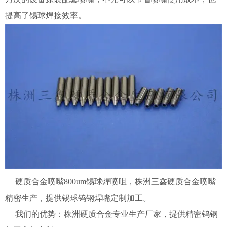
提高了锡球焊接效率。
硬质合金喷嘴800um锡球焊喷咀，株洲三鑫硬质合金喷嘴
精密生产，提供锡球钨钢焊嘴定制加工。
我们的优势：株洲硬质合金专业生产厂家，提供精密钨钢