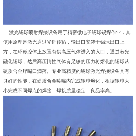
激光锡球喷射焊接设备用于精密微电子锡球锡焊作业，其
使用原理是激光通过光纤传输，输出口安装于锡球出口上
方，在环形腔体上放置有供高压气体进入的入口，通过激光
融化锡球，然后高压惰性气体有足够的压力将熔化的锡球从
硬质合金焊嘴口滴落。专业高精度的锡球激光焊接设备具有
良好的性能，在硬质合金喷嘴内完成锡球熔化，根据锡球大
小完成不同焊点的焊接，焊接质量稳定，良品率高。