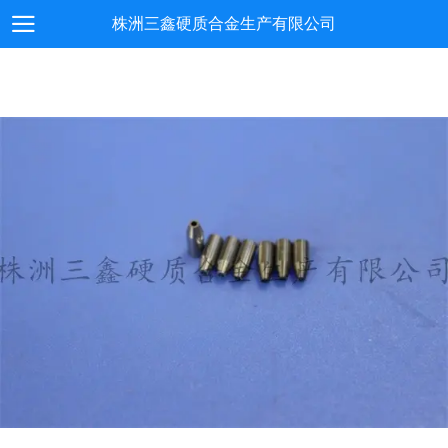
株洲三鑫硬质合金生产有限公司