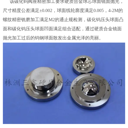
该碳化钨阀座精密加工要求硬质合金球芯球面镜面抛光，
尺寸精度公差满足±0.002，球面线轮廓度满足0.005，4-2M的
螺纹精密铣磨加工满足M2的通止规检测，碳化钨压头球面凸
面和碳化钨压头球面凹面满足组合适配，通过硬质合金镜面
抛光加工过后的钨钢球面散发出金属光泽的亮丽。