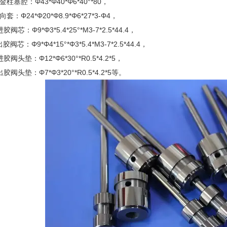
塞腔：Φ43*Φ40*Φ6*40°*80，
：Φ24*Φ20*Φ8.9*Φ6*27*3-Φ4，
芯：Φ9*Φ3*5.4*25°*M3-7*2.5*44.4，
芯：Φ9*Φ4*15°*Φ3*5.4*M3-7*2.5*44.4，
阀头垫：Φ12*Φ6*30°*R0.5*4.2*5，
阀头垫：Φ7*Φ3*20°*R0.5*4.2*5等。