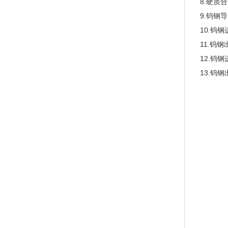
8.硬质合金柱
9.钨钢导向套
10.钨钢进胶阀
11.钨钢出胶阀
12.钨钢进胶
13.钨钢出胶