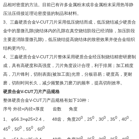
品相对密度的方法。目前已有许多金属粉末或非金属粉末采用热等静
压法压得接近理论密度值的制品和材料。
3、三鑫硬质合金V-CUT刀片采用低压烧结而成，低压烧结减少硬质合
金中的显微孔隙(烧结体内的孔隙在真空烧结阶段已经消除，加压阶段
主要是消除显微孔隙)，低压烧结提高烧结体的致密效果并使合金组织
结构更均匀。
4、三鑫硬质合金V-CUT刀片整体采用硬质合金经压制烧结精密研磨制
成，具有高硬度和高强度，刀片角度设计合理，利于排屑；加工精度
高，刀片锋利，切削表面(被加工面)光滑，分板容易；硬度高，更耐
磨，切削时间长久，减少频繁换刀磨刀的频率，提高切削效率。
硬质合金V-CUT刀片产品规格
整体硬质合金V-CUT刀产品规格有如下10种：
序号 外径×内径×厚度 齿数 角度
0
0
0
0
0
1、 φ56.3×φ25×2.4， 48齿， 角度20
，25
，30
，35
，40
，
0
0
0
0
45
，50
，55
，60
0
0
0
0
0