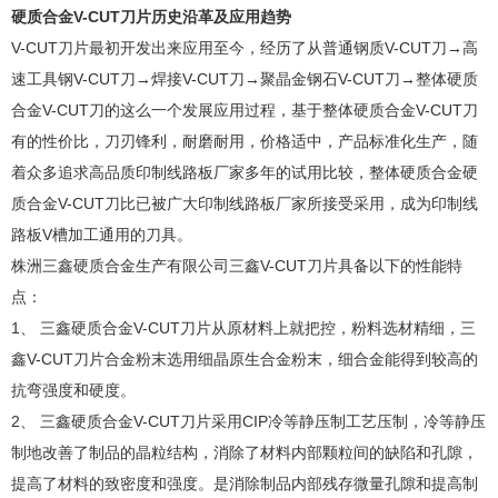
硬质合金V-CUT刀片历史沿革及应用趋势
V-CUT刀片最初开发出来应用至今，经历了从普通钢质V-CUT刀→高
速工具钢V-CUT刀→焊接V-CUT刀→聚晶金钢石V-CUT刀→整体硬质
合金V-CUT刀的这么一个发展应用过程，基于整体硬质合金V-CUT刀
有的性价比，刀刃锋利，耐磨耐用，价格适中，产品标准化生产，随
着众多追求高品质印制线路板厂家多年的试用比较，整体硬质合金硬
质合金V-CUT刀比已被广大印制线路板厂家所接受采用，成为印制线
路板V槽加工通用的刀具。
株洲三鑫硬质合金生产有限公司三鑫V-CUT刀片具备以下的性能特
点：
1、 三鑫硬质合金V-CUT刀片从原材料上就把控，粉料选材精细，三
鑫V-CUT刀片合金粉末选用细晶原生合金粉末，细合金能得到较高的
抗弯强度和硬度。
2、 三鑫硬质合金V-CUT刀片采用CIP冷等静压制工艺压制，冷等静压
制地改善了制品的晶粒结构，消除了材料内部颗粒间的缺陷和孔隙，
提高了材料的致密度和强度。是消除制品内部残存微量孔隙和提高制