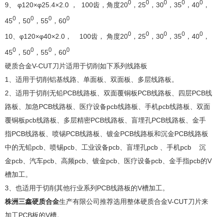
0
0
0
0
0
9、 φ120×φ25.4×2.0 ， 100齿，角度20
，25
，30
，35
，40
，
0
0
0
0
45
，50
，55
，60
0
0
0
0
0
10、φ120×φ40×2.0， 100齿， 角度20
，25
，30
，35
，40
，
0
0
0
0
45
，50
，55
，60
硬质合金V-CUT刀片适用于切削如下系列线路板
1、适用于切削铝基线路、单面板、双面板、多层线路板。
2、适用于切削无铅PCB线路板、双面覆铜板PCB线路板、四层PCB线
路板、加急PCB线路板、医疗设备pcb线路板、手机pcb线路板、双面
覆铜板pcb线路板、多层精密PCB线路板、盲埋孔PCB线路板、金手
指PCB线路板、喷锡PCB线路板、镀金PCB线路板和沉金PCB线路板
中的无铅pcb、喷锡pcb、工业设备pcb、盲埋孔pcb 、手机pcb 沉
金pcb、汽车pcb、高频pcb、镀金pcb、医疗设备pcb、金手指pcb的V
槽加工。
3、也适用于切削其他行业系列PCB线路板的V槽加工。
株洲三鑫硬质合金
生产有限公司推荐选用整体硬质合金V-CUT刀片来
加工PCB板的V槽。