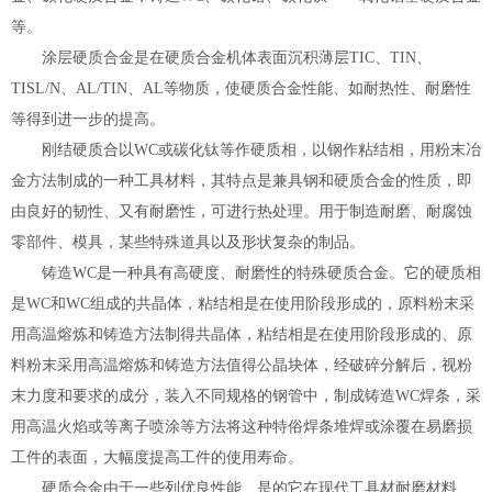
等。
涂层硬质合金是在硬质合金机体表面沉积薄层TIC、TIN、
TISL/N、AL/TIN、AL等物质，使硬质合金性能、如耐热性、耐磨性
等得到进一步的提高。
刚结硬质合以WC或碳化钛等作硬质相，以钢作粘结相，用粉末冶
金方法制成的一种工具材料，其特点是兼具钢和硬质合金的性质，即
由良好的韧性、又有耐磨性，可进行热处理。用于制造耐磨、耐腐蚀
零部件、模具，某些特殊道具以及形状复杂的制品。
铸造WC是一种具有高硬度、耐磨性的特殊硬质合金。它的硬质相
是WC和WC组成的共晶体，粘结相是在使用阶段形成的，原料粉末采
用高温熔炼和铸造方法制得共晶体，粘结相是在使用阶段形成的、原
料粉末采用高温熔炼和铸造方法值得公晶块体，经破碎分解后，视粉
末力度和要求的成分，装入不同规格的钢管中，制成铸造WC焊条，采
用高温火焰或等离子喷涂等方法将这种特俗焊条堆焊或涂覆在易磨损
工件的表面，大幅度提高工件的使用寿命。
硬质合金由于一些列优良性能、是的它在现代工具材耐磨材料、