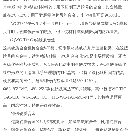
术NI或Fe作为粘结剂材料的，用做切削工具牌号的合金，其含钴量一
般在3%~13%；用于耐磨零件牌号的合金，其含钴量可高达30%以
上，WC晶粒的平均尺寸一般在10um一下。增高含钴量或增大WC晶粒
尺寸时，会降低合金的硬度，但可使材料坑机械振动的能力增强。
（2)WC-Tic-Co类硬质合金
这类硬质合金也称合金WC类，切削钢材类或抗月牙洼磨损类。在这些
牌号的合金中，钴为粘结剂相，WC和合金化WC是主要硬质相，还含
有碳化等附加硬质相。WC在碳化钛中的溶解度很大，WC溶解在碳化
钛中形成的固溶体几乎呈理想的TIC晶格，保持了碳化钛所固有的高
硬度和高耐磨性。这些牌号的基本组成是3%~12%钴、
60%~85%WC、4%~25%碳化钛及高达25%的碳等。其中包括WC-TIC-
TAC-CO、WC-TAC、CO、TIC-WC-TAC-MO-NI等，其特点是硬度
高，耐磨性好，特别是红硬性高。
特殊硬质合金
这类硬质合金的组织结构复杂，如涂层硬质合金、刚结硬质合
金、碳化硬质合金，铸造WC、碳化诺、碳化钛——氧化铝基硬质合金