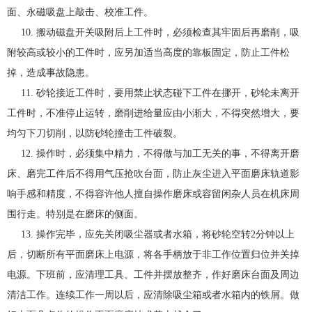
面、永磁吸盘上敲击、校准工件。
10. 搬动磁盘开关吸附后上工件时，必须检查其牢固后再磨削，吸
附较高或较小的工件时，应另加适当高度的靠板固定，防止工件松
掉，造成事故隐患。
11. 砂轮接近工件时，要用禁止状态碰下工件在挪开，砂轮未离开
工件时，不准停止运转，磨削进给量应由小渐大，不得突然增大，要
均匀下刀切削，以防砂轮撞击工件破裂。
12. 操作时，必须集中精力，不得做与加工无关的事，不得离开磨
床、磨完工件后不得用气压抢吹台面，防止灰尘进入平面磨床轨道影
响手感和精度，不得容许他人擅自操作磨床或容留闲杂人员在机床周
围行走。特别是在磨床的侧面。
13. 操作完毕，应先关闭吸尘器或者水箱，将砂轮空转2分钟以上
后，切断所有平面磨床上电源，将各手柄放于非工作位置归位并关掉
电源。下班前，应清理工具、工件并摆放整齐，作好磨床台面及周边
清洁工作。连续工作一周以后，应清除吸尘箱或者水箱内的铁屑。做