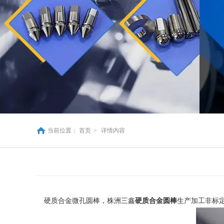
当前位置：
首页
>
详情内容
硬质合金微孔圆棒，株洲三鑫
硬质合金圆棒
生产加工非标