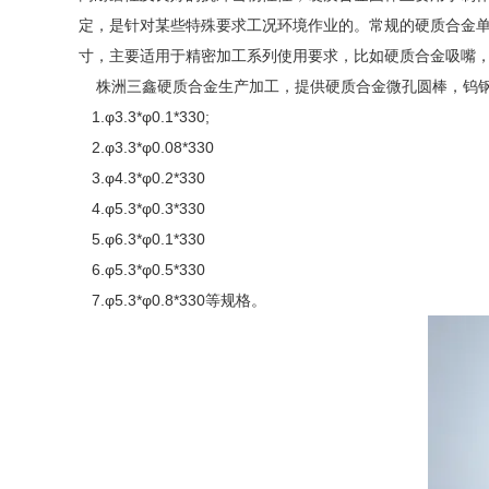
定，是针对某些特殊要求工况环境作业的。常规的硬质合金单孔圆棒主
寸，主要适用于精密加工系列使用要求，比如硬质合金吸嘴
株洲三鑫硬质合金生产加工，提供硬质合金微孔圆棒，钨钢
1.φ3.3*φ0.1*330;
2.φ3.3*φ0.08*330
3.φ4.3*φ0.2*330
4.φ5.3*φ0.3*330
5.φ6.3*φ0.1*330
6.φ5.3*φ0.5*330
7.φ5.3*φ0.8*330等规格。