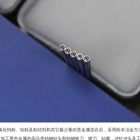
化钨粉、钴粉及粘结剂和其它极少量的贵金属混合后，采用粉末冶金方法在
作加工黑色金属的高品质钨钢钻头和钨钢铣刀、锣刀、钻嘴，冲针冲头及