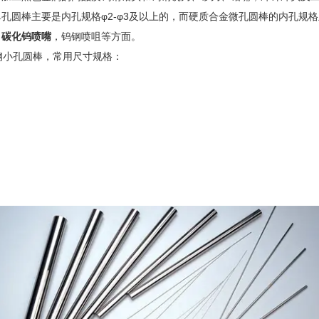
要是内孔规格φ2-φ3及以上的，而硬质合金微孔圆棒的内孔规格主要是φ0.0
，
碳化钨喷嘴
，钨钢喷咀等方面。
小孔圆棒，常用尺寸规格：