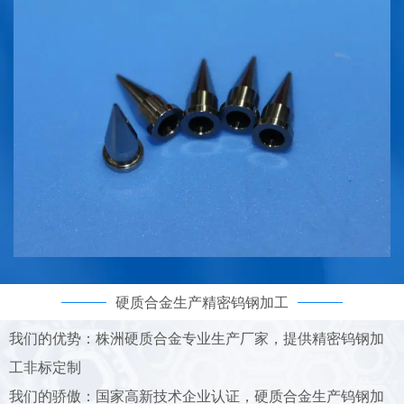
硬质合金生产精密钨钢加工
我们的优势：株洲硬质合金专业生产厂家，提供精密钨钢加
工非标定制
我们的骄傲：国家高新技术企业认证，硬质合金生产钨钢加